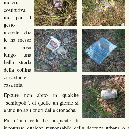
materia
costitutiva,
ma per il
gesto
incivile che
le ha messe
in posa
lungo una
bella strada
della collina
circostante
casa mia.
Eppure non abito in qualche
“schifopoli”, di quelle un giorno sì
e uno no agli onori delle cronache.
Più d’una volta ho auspicato di
incontrare qualche responsabile della decenza urbana o