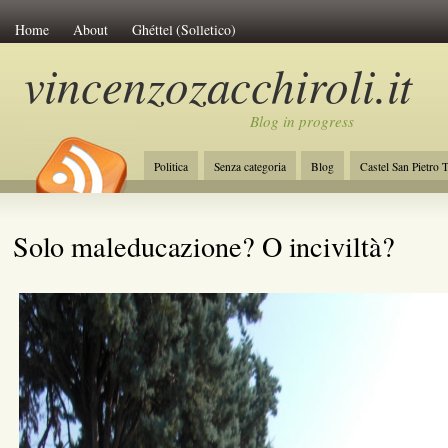
Home
About
Ghéttel (Solletico)
vincenzozacchiroli.it
Blog in progress
Politica
Senza categoria
Blog
Castel San Pietro 
La Costituzione
Lavoro
Initiative of Change
Amb
Solo maleducazione? O inciviltà?