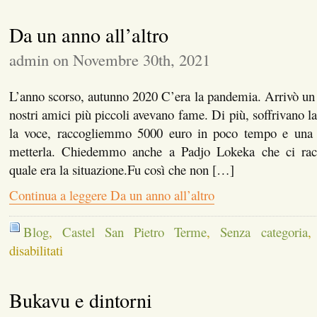
Da un anno all’altro
admin on Novembre 30th, 2021
L’anno scorso, autunno 2020 C’era la pandemia. Arrivò un
nostri amici più piccoli avevano fame. Di più, soffrivano
la voce, raccogliemmo 5000 euro in poco tempo e una
metterla. Chiedemmo anche a Padjo Lokeka che ci rac
quale era la situazione.Fu così che non […]
Continua a leggere Da un anno all’altro
Blog
,
Castel San Pietro Terme
,
Senza categoria
su
disabilitati
Da
un
anno
Bukavu e dintorni
all’altro