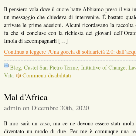
Il pensiero vola dove il cuore batte Abbiamo preso il via in
un messaggio che chiedeva di intervenire. É bastato qua
arrivate le prime adesioni. Alcuni ricordavano la raccolta 
fa che si concluse con la richiesta dei giovani dell’Ora
Imola di accompagnarli […]
Continua a leggere ?Una goccia di solidarietà 2.0: dall’acq
Blog
,
Castel San Pietro Terme
,
Initiative of Change
,
La
su
Vita
Commenti disabilitati
?
Una
goccia
Mal d’Africa
di
solidarietà
2.0:
admin on Dicembre 30th, 2020
dall’acqua
alla
pappa
Il mio sarà un caso, ma ce ne devono essere stati molti
?
diventato un modo di dire. Per me è comunque una rea