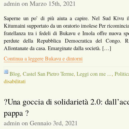
admin on Marzo 15th, 2021
Saperne un po’ di più aiuta a capire. Nel Sud Kivu il
Kitumaini supportato da un oratorio imolese Per ricominc
fratellanza tra i fedeli di Bukavu e Imola offre nuova s
perdute della Repubblica Democratica del Congo. Ri
Allontanate da casa. Emarginate dalla società. […]
Continua a leggere Bukavu e dintorni
Blog
,
Castel San Pietro Terme
,
Leggi con me ...
,
Politic
su
disabilitati
Bukavu
e
dintorni
?Una goccia di solidarietà 2.0: dall’ac
pappa ?
admin on Gennaio 3rd, 2021