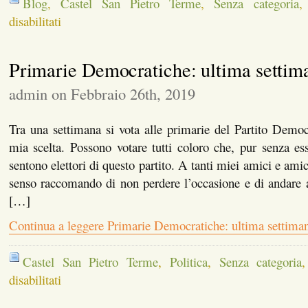
Blog
,
Castel San Pietro Terme
,
Senza categoria
su
disabilitati
Chi
si
accontenta
Primarie Democratiche: ultima settim
gode?
admin on Febbraio 26th, 2019
Tra una settimana si vota alle primarie del Partito Democr
mia scelta. Possono votare tutti coloro che, pur senza esse
sentono elettori di questo partito. A tanti miei amici e amic
senso raccomando di non perdere l’occasione e di andare a
[…]
Continua a leggere Primarie Democratiche: ultima settima
Castel San Pietro Terme
,
Politica
,
Senza categoria
su
disabilitati
Primarie
Democratiche: