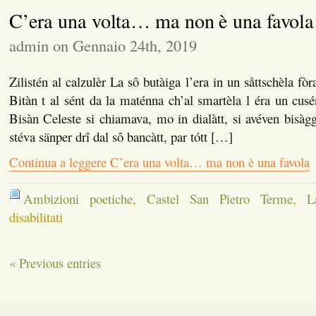
ultima
C’era una volta… ma non è una favola
settimana
admin on Gennaio 24th, 2019
Zilistén al calzulèr La sô butàiga l’era in un såttschèla fò
Bitàn t al sént da la maténna ch’al smartèla l éra un cu
Bisàn Celeste si chiamava, mo in dialàtt, si avéven bisàgg
stéva sänper drî dal sô bancàtt, par tótt […]
Continua a leggere C’era una volta… ma non è una favola
Ambizioni poetiche
,
Castel San Pietro Terme
,
L
su
disabilitati
C’era
una
volta…
« Previous entries
ma
non
è
una
favola