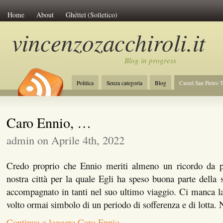
Home
About
Ghéttel (Solletico)
vincenzozacchiroli.it
Blog in progress
Politica
Senza categoria
Blog
Castel San Pietro 
La Costituzione
Lavoro
Initiative of Change
Amb
Caro Ennio, …
admin on Aprile 4th, 2022
Credo proprio che Ennio meriti almeno un ricordo da p
nostra città per la quale Egli ha speso buona parte della
accompagnato in tanti nel suo ultimo viaggio. Ci manca la
volto ormai simbolo di un periodo di sofferenza e di lotta
Continua a leggere Caro Ennio, …