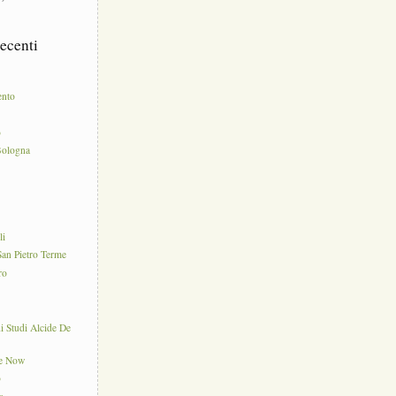
ecenti
ento
o
Bologna
e
li
an Pietro Terme
ro
di Studi Alcide De
ce Now
o