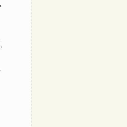
)
)
)
)