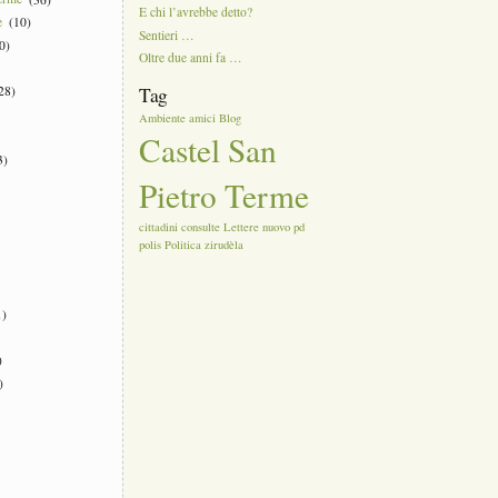
E chi l’avrebbe detto?
e
(10)
Sentieri …
0)
Oltre due anni fa …
28)
Tag
Ambiente
amici
Blog
Castel San
3)
Pietro Terme
cittadini
consulte
Lettere
nuovo
pd
polis
Politica
zirudèla
)
)
)