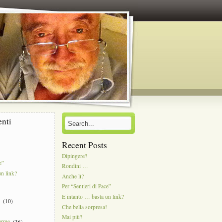
enti
Recent Posts
Dipingere?
e”
Rondini …
un link?
Anche lì?
Per “Sentieri di Pace”
E intanto … basta un link?
e
(10)
Che bella sorpresa!
Mai più?
Terme
(36)