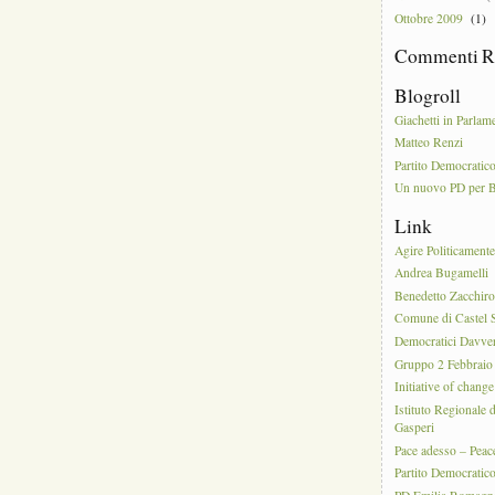
Ottobre 2009
(1)
Commenti R
Blogroll
Giachetti in Parlam
Matteo Renzi
Partito Democratic
Un nuovo PD per 
Link
Agire Politicament
Andrea Bugamelli
Benedetto Zacchiro
Comune di Castel S
Democratici Davve
Gruppo 2 Febbraio
Initiative of change
Istituto Regionale 
Gasperi
Pace adesso – Pea
Partito Democratic