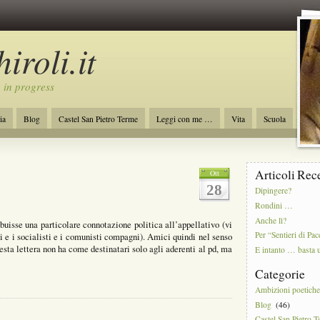
iroli.it
 in progress
ia
Blog
Castel San Pietro Terme
Leggi con me …
Vita
Scuola
ro
Initiative of Change
Ambizioni poetiche
Articoli Rec
Ott
28
Dipingere?
Rondini …
Anche lì?
buisse una particolare connotazione politica all’appellativo (vi
Per “Sentieri di Pac
 e i socialisti e i comunisti compagni). Amici quindi nel senso
sta lettera non ha come destinatari solo agli aderenti al pd, ma
E intanto … basta 
Categorie
Ambizioni poetich
Blog
(46)
Castel San Pietro 