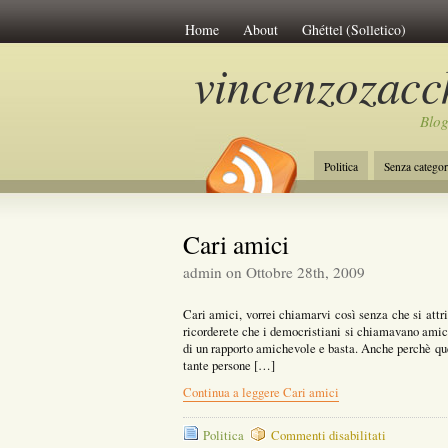
Home
About
Ghéttel (Solletico)
vincenzozacch
Blog
Politica
Senza categor
La Costituzione
Lavo
Cari amici
admin on Ottobre 28th, 2009
Cari amici, vorrei chiamarvi così senza che si attri
ricorderete che i democristiani si chiamavano amici
di un rapporto amichevole e basta. Anche perchè que
tante persone […]
Continua a leggere Cari amici
su
Politica
Commenti disabilitati