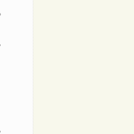
)
)
)