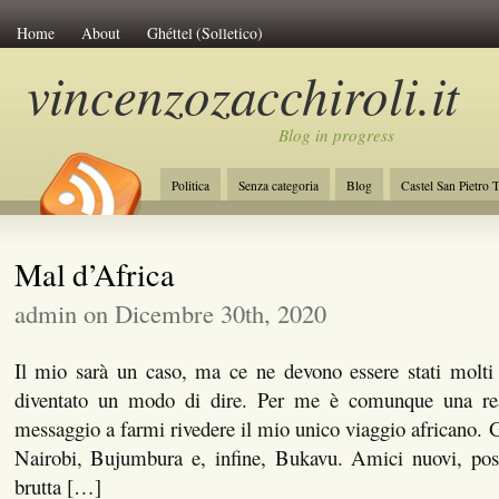
Home
About
Ghéttel (Solletico)
vincenzozacchiroli.it
Blog in progress
Politica
Senza categoria
Blog
Castel San Pietro 
La Costituzione
Lavoro
Initiative of Change
Amb
Mal d’Africa
admin on Dicembre 30th, 2020
Il mio sarà un caso, ma ce ne devono essere stati molti
diventato un modo di dire. Per me è comunque una rea
messaggio a farmi rivedere il mio unico viaggio africano. 
Nairobi, Bujumbura e, infine, Bukavu. Amici nuovi, pos
brutta […]