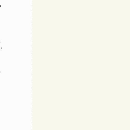
)
)
)
)