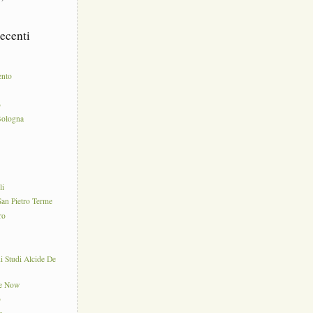
ecenti
ento
o
Bologna
e
li
an Pietro Terme
ro
di Studi Alcide De
ce Now
o