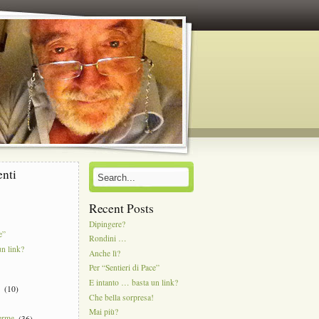
enti
Recent Posts
Dipingere?
e”
Rondini …
un link?
Anche lì?
Per “Sentieri di Pace”
E intanto … basta un link?
e
(10)
Che bella sorpresa!
Mai più?
Terme
(36)