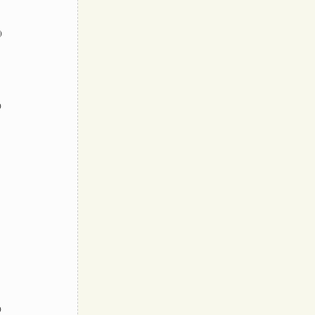
)
)
)