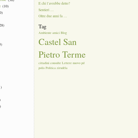
E chi l’avrebbe detto?
e
(10)
Sentieri …
0)
Oltre due anni fa …
28)
Tag
Ambiente
amici
Blog
Castel San
3)
Pietro Terme
cittadini
consulte
Lettere
nuovo
pd
polis
Politica
zirudèla
)
)
)