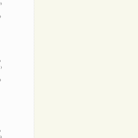
)
)
)
)
)
)
)