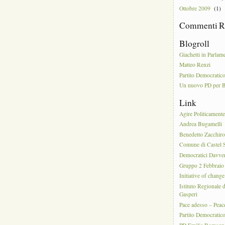
Ottobre 2009
(1)
Commenti R
Blogroll
Giachetti in Parlam
Matteo Renzi
Partito Democratic
Un nuovo PD per 
Link
Agire Politicament
Andrea Bugamelli
Benedetto Zacchiro
Comune di Castel S
Democratici Davve
Gruppo 2 Febbraio
Initiative of change
Istituto Regionale 
Gasperi
Pace adesso – Pea
Partito Democratic