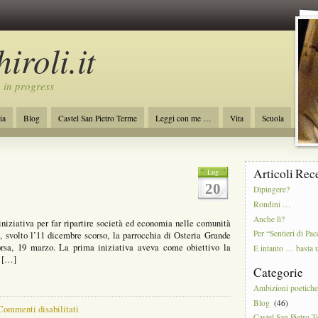
iroli.it
 in progress
ia
Blog
Castel San Pietro Terme
Leggi con me …
Vita
Scuola
ro
Initiative of Change
Ambizioni poetiche
Articoli Rec
Lug
20
Dipingere?
Rondini …
Anche lì?
niziativa per far ripartire società ed economia nelle comunità
Per “Sentieri di Pac
o, svolto l’11 dicembre scorso, la parrocchia di Osteria Grande
orsa, 19 marzo. La prima iniziativa aveva come obiettivo la
E intanto … basta 
e […]
Categorie
Ambizioni poetich
Blog
(46)
su
Commenti disabilitati
Castel San Pietro 