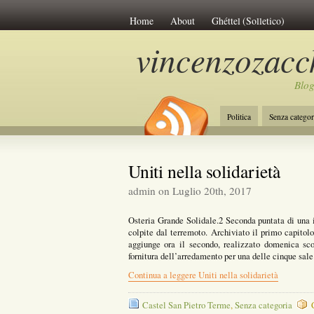
Home
About
Ghéttel (Solletico)
vincenzozacch
Blog
Politica
Senza categor
La Costituzione
Lavo
Uniti nella solidarietà
admin on Luglio 20th, 2017
Osteria Grande Solidale.2 Seconda puntata di una i
colpite dal terremoto. Archiviato il primo capitol
aggiunge ora il secondo, realizzato domenica sc
fornitura dell’arredamento per una delle cinque sal
Continua a leggere Uniti nella solidarietà
Castel San Pietro Terme
,
Senza categoria