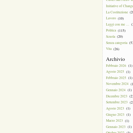
Uniti
nella
Initiative of Chang
solidarietà
La Costituzione
(2
Lavoro
(10)
Leggi con me …
(
Politica
(115)
Scuola
(20)
Senza categoria
(5
Vita
(26)
Archivio
Febbraio 2026
(1)
Agosto 2025
(1)
Febbraio 2025
(1)
Novembre 2024
(1
Gennaio 2024
(1)
Dicembre 2023
(2
Settembre 2023
(2
Agosto 2023
(1)
Giugno 2023
(1)
Marzo 2023
(1)
Gennaio 2023
(1)
Ottobre 2022
(2)