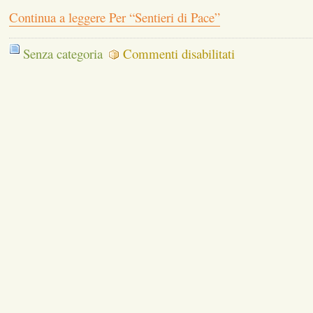
Continua a leggere Per “Sentieri di Pace”
su
Senza categoria
Commenti disabilitati
Per
“Sentieri
di
Pace”