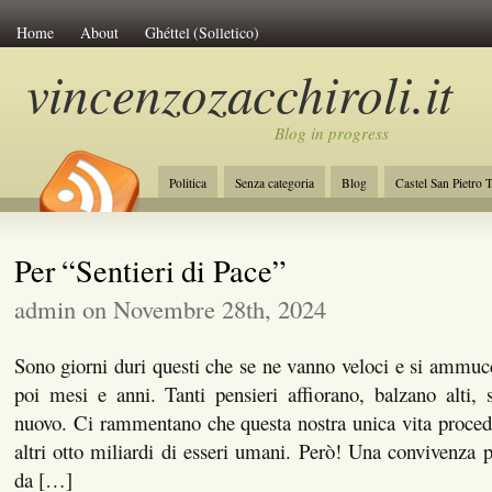
Home
About
Ghéttel (Solletico)
vincenzozacchiroli.it
Blog in progress
Politica
Senza categoria
Blog
Castel San Pietro 
La Costituzione
Lavoro
Initiative of Change
Amb
Per “Sentieri di Pace”
admin on Novembre 28th, 2024
Sono giorni duri questi che se ne vanno veloci e si ammuc
poi mesi e anni. Tanti pensieri affiorano, balzano alti,
nuovo. Ci rammentano che questa nostra unica vita proced
altri otto miliardi di esseri umani. Però! Una convivenza p
da […]