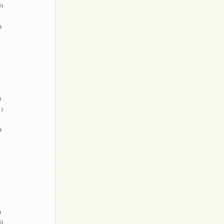
)
)
)
)
)
)
)