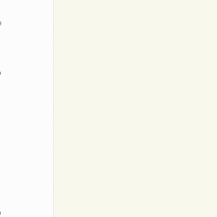
)
)
)