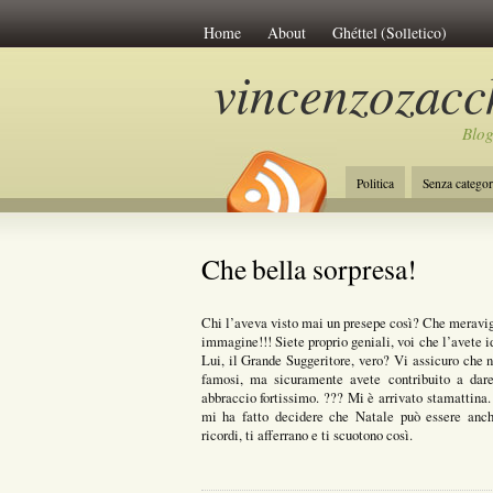
Home
About
Ghéttel (Solletico)
vincenzozacch
Blog
Politica
Senza categor
La Costituzione
Lavo
Che bella sorpresa!
Chi l’aveva visto mai un presepe così? Che meravi
immagine!!! Siete proprio geniali, voi che l’avete i
Lui, il Grande Suggeritore, vero? Vi assicuro che 
famosi, ma sicuramente avete contribuito a dar
abbraccio fortissimo. ??? Mi è arrivato stamattina. 
mi ha fatto decidere che Natale può essere anc
ricordi, ti afferrano e ti scuotono così.