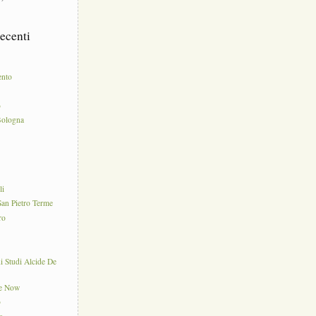
ecenti
ento
o
Bologna
e
li
an Pietro Terme
ro
di Studi Alcide De
ce Now
o