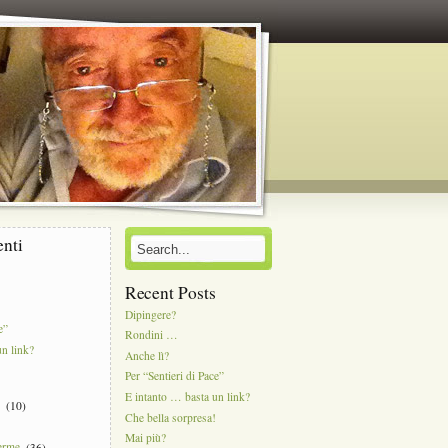
enti
Recent Posts
Dipingere?
e”
Rondini …
un link?
Anche lì?
Per “Sentieri di Pace”
E intanto … basta un link?
e
(10)
Che bella sorpresa!
Mai più?
Terme
(36)