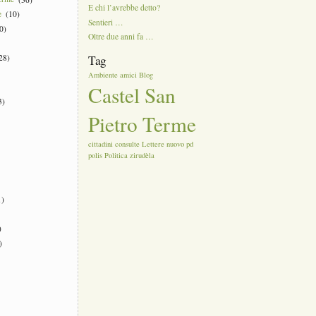
E chi l’avrebbe detto?
e
(10)
Sentieri …
0)
Oltre due anni fa …
28)
Tag
Ambiente
amici
Blog
Castel San
3)
Pietro Terme
cittadini
consulte
Lettere
nuovo
pd
polis
Politica
zirudèla
)
)
)