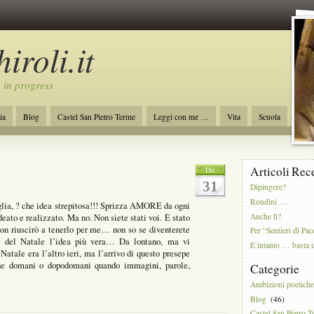
iroli.it
 in progress
ia
Blog
Castel San Pietro Terme
Leggi con me …
Vita
Scuola
ro
Initiative of Change
Ambizioni poetiche
Articoli Rec
Dic
31
Dipingere?
Rondini …
glia, ? che idea strepitosa!!! Sprizza AMORE da ogni
Anche lì?
deato e realizzato. Ma no. Non siete stati voi. È stato
non riuscirò a tenerlo per me… non so se diventerete
Per “Sentieri di Pac
e del Natale l’idea più vera… Da lontano, ma vi
E intanto … basta 
Natale era l’altro ieri, ma l’arrivo di questo presepe
he domani o dopodomani quando immagini, parole,
Categorie
Ambizioni poetich
Blog
(46)
Castel San Pietro 