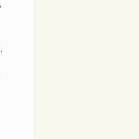
)
)
)
)