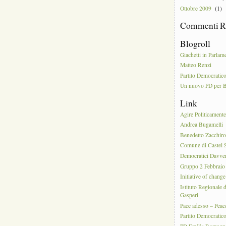
Ottobre 2009
(1)
Commenti R
Blogroll
Giachetti in Parlam
Matteo Renzi
Partito Democratic
Un nuovo PD per 
Link
Agire Politicament
Andrea Bugamelli
Benedetto Zacchiro
Comune di Castel S
Democratici Davve
Gruppo 2 Febbraio
Initiative of change
Istituto Regionale 
Gasperi
Pace adesso – Pea
Partito Democratic