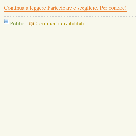
Continua a leggere Partecipare e scegliere. Per contare!
su
Politica
Commenti disabilitati
Partecipare
e
scegliere.
Per
contare!