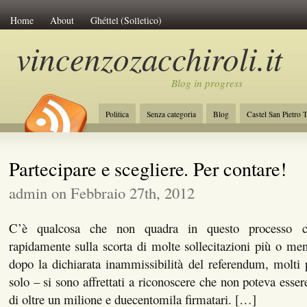
Home
About
Ghéttel (Solletico)
vincenzozacchiroli.it
Blog in progress
Politica
Senza categoria
Blog
Castel San Pietro 
La Costituzione
Lavoro
Initiative of Change
Amb
Partecipare e scegliere. Per contare!
admin on Febbraio 27th, 2012
C’è qualcosa che non quadra in questo processo c
rapidamente sulla scorta di molte sollecitazioni più o men
dopo la dichiarata inammissibilità del referendum, molti
solo – si sono affrettati a riconoscere che non poteva essere
di oltre un milione e duecentomila firmatari. […]