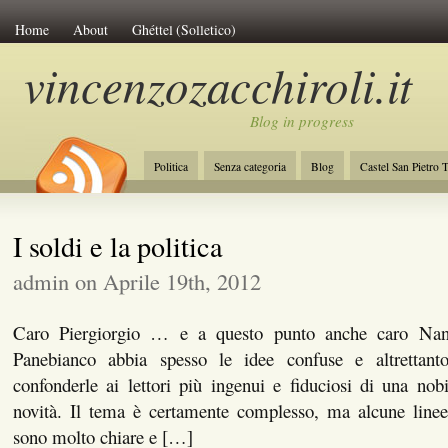
Home
About
Ghéttel (Solletico)
vincenzozacchiroli.it
Blog in progress
Politica
Senza categoria
Blog
Castel San Pietro 
La Costituzione
Lavoro
Initiative of Change
Amb
I soldi e la politica
admin on Aprile 19th, 2012
Caro Piergiorgio … e a questo punto anche caro N
Panebianco abbia spesso le idee confuse e altrettanto
confonderle ai lettori più ingenui e fiduciosi di una nob
novità. Il tema è certamente complesso, ma alcune line
sono molto chiare e […]