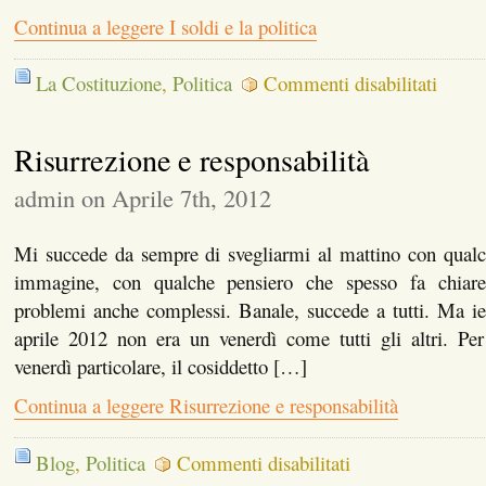
Continua a leggere I soldi e la politica
su
La Costituzione
,
Politica
Commenti disabilitati
I
soldi
e
Risurrezione e responsabilità
la
politica
admin on Aprile 7th, 2012
Mi succede da sempre di svegliarmi al mattino con qualc
immagine, con qualche pensiero che spesso fa chiare
problemi anche complessi. Banale, succede a tutti. Ma ie
aprile 2012 non era un venerdì come tutti gli altri. Per
venerdì particolare, il cosiddetto […]
Continua a leggere Risurrezione e responsabilità
su
Blog
,
Politica
Commenti disabilitati
Risurrezione