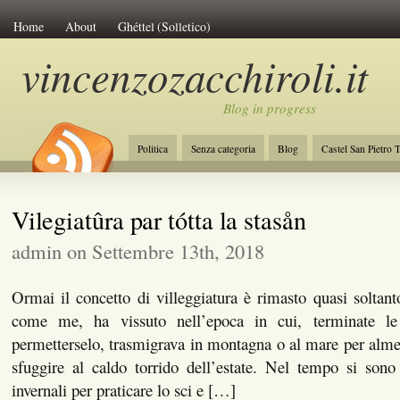
Home
About
Ghéttel (Solletico)
vincenzozacchiroli.it
Blog in progress
Politica
Senza categoria
Blog
Castel San Pietro 
La Costituzione
Lavoro
Initiative of Change
Amb
Vilegiatûra par tótta la stasån
admin on Settembre 13th, 2018
Ormai il concetto di villeggiatura è rimasto quasi soltant
come me, ha vissuto nell’epoca in cui, terminate le
permetterselo, trasmigrava in montagna o al mare per alm
sfuggire al caldo torrido dell’estate. Nel tempo si sono
invernali per praticare lo sci e […]