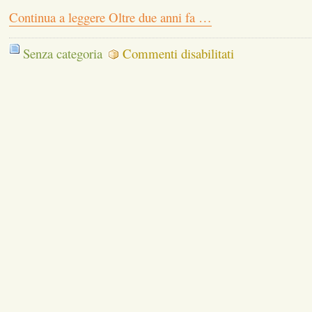
Continua a leggere Oltre due anni fa …
su
Senza categoria
Commenti disabilitati
Oltre
due
anni
fa
…