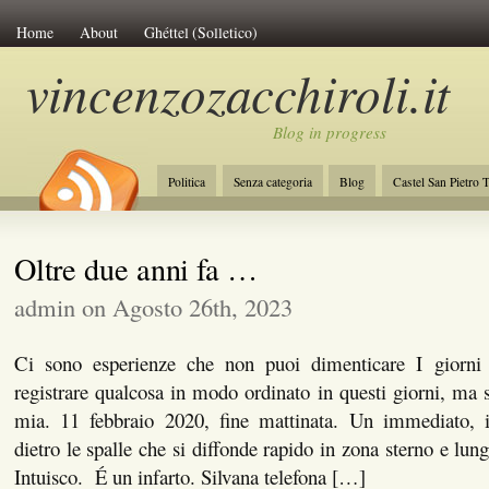
Home
About
Ghéttel (Solletico)
vincenzozacchiroli.it
Blog in progress
Politica
Senza categoria
Blog
Castel San Pietro 
La Costituzione
Lavoro
Initiative of Change
Amb
Oltre due anni fa …
admin on Agosto 26th, 2023
Ci sono esperienze che non puoi dimenticare I giorni de
registrare qualcosa in modo ordinato in questi giorni, ma
mia. 11 febbraio 2020, fine mattinata. Un immediato, i
dietro le spalle che si diffonde rapido in zona sterno e lun
Intuisco. É un infarto. Silvana telefona […]