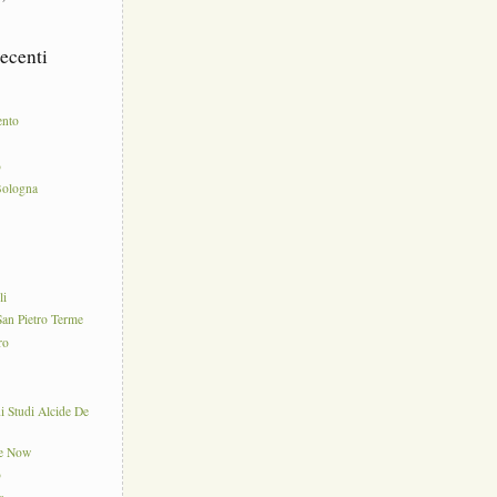
ecenti
ento
o
Bologna
e
li
an Pietro Terme
ro
di Studi Alcide De
ce Now
o