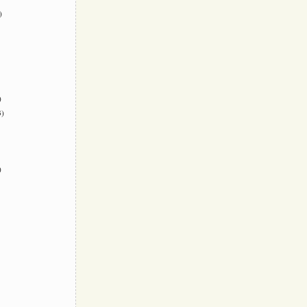
)
)
)
)