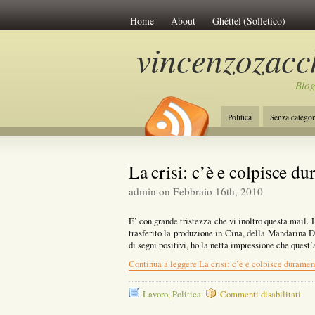
Home
About
Ghéttel (Solletico)
vincenzozacch
Blog
Politica
Senza categor
La Costituzione
Lavo
La crisi: c’è e colpisce d
admin on Febbraio 16th, 2010
E’ con grande tristezza che vi inoltro questa mail. L
trasferito la produzione in Cina, della Mandarina D
di segni positivi, ho la netta impressione che quest
Continua a leggere La crisi: c’è e colpisce duramen
su
Lavoro
,
Politica
Commenti disabilitati
La