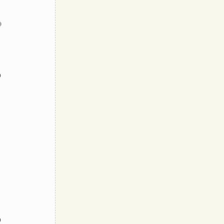
)
)
)