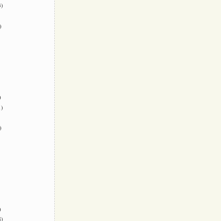
)
)
)
)
)
)
)