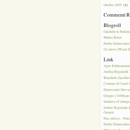
Ottobre 2009
(1)
Commenti R
Blogroll
Giachetti in Parlam
Matteo Renzi
Partito Democratic
Un nuovo PD per 
Link
Agire Politicament
Andrea Bugamelli
Benedetto Zacchiro
Comune di Castel S
Democratici Davve
Gruppo 2 Febbraio
Initiative of change
Istituto Regionale 
Gasperi
Pace adesso – Pea
Partito Democratic