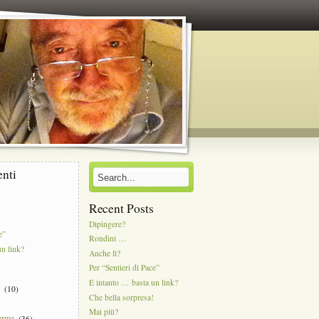
enti
Recent Posts
Dipingere?
e”
Rondini …
un link?
Anche lì?
Per “Sentieri di Pace”
E intanto … basta un link?
e
(10)
Che bella sorpresa!
Mai più?
Terme
(36)