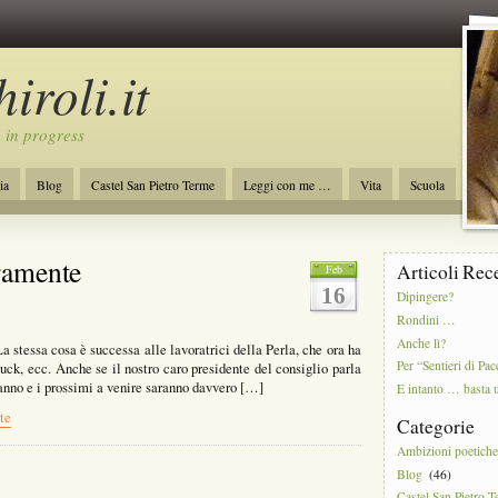
iroli.it
 in progress
ia
Blog
Castel San Pietro Terme
Leggi con me …
Vita
Scuola
ro
Initiative of Change
Ambizioni poetiche
uramente
Articoli Rec
Feb
16
Dipingere?
Rondini …
Anche lì?
a stessa cosa è successa alle lavoratrici della Perla, che ora ha
Per “Sentieri di Pac
uck, ecc. Anche se il nostro caro presidente del consiglio parla
’anno e i prossimi a venire saranno davvero […]
E intanto … basta 
te
Categorie
Ambizioni poetich
Blog
(46)
Castel San Pietro 