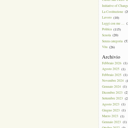
i:
Initiative of Chang
La Costituzione
(2
pisce
Lavoro
(10)
amente
Leggi con me …
(
Politica
(115)
Scuola
(20)
Senza categoria
(5
Vita
(26)
Archivio
Febbraio 2026
(1)
Agosto 2025
(1)
Febbraio 2025
(1)
Novembre 2024
(1
Gennaio 2024
(1)
Dicembre 2023
(2
Settembre 2023
(2
Agosto 2023
(1)
Giugno 2023
(1)
Marzo 2023
(1)
Gennaio 2023
(1)
Ottobre 2022
(2)