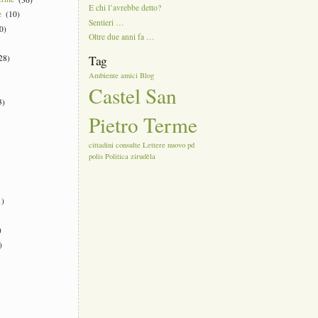
E chi l’avrebbe detto?
e
(10)
Sentieri …
0)
Oltre due anni fa …
28)
Tag
Ambiente
amici
Blog
Castel San
3)
Pietro Terme
cittadini
consulte
Lettere
nuovo
pd
polis
Politica
zirudèla
)
)
)