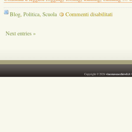
su
Blog
,
Politica
,
Scuola
Commenti disabilitati
Jogging,
footing,
training,
Next entries »
building
…
body
or
mind?
vincenzozacchiroli.it
Copyright © 2026
A