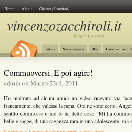
Home
About
Ghéttel (Solletico)
vincenzozacchiroli.it
Blog in progress
Politica
Senza categoria
Blog
Castel San Pietro 
La Costituzione
Lavoro
Initiative of Change
Amb
Commuoversi. E poi agire!
admin on Marzo 23rd, 2011
Ho inoltrato ad alcuni amici un video ricevuto via fa
francamente, che valesse la pena. Ora ne sono certo. Angel
sentito commosso e me lo ha detto così: “Mi ha commoss
belle e sagge, di una saggezza rara in una adolescente, ma 
Continua a leggere Commuoversi. E poi agire!