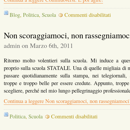
su
Blog
,
Politica
,
Scuola
Commenti disabilitati
Commuovers
E
poi
Non scoraggiamoci, non rassegniamoc
agire!
admin on Marzo 6th, 2011
Ritorno molto volentieri sulla scuola. Mi induce a ques
proprio sulla scuola STATALE. Una di quelle migliaia di n
passare quotidianamente sulla stampa, nei telegiornali,
troppe e troppo belle per essere credute. Appunto, tropp
scegliere, perché nel mio lungo pellegrinaggio professional
Continua a leggere Non scoraggiamoci, non rassegniamoci
su
Politica
,
Scuola
Commenti disabilitati
Non
scoraggiamoci,
non