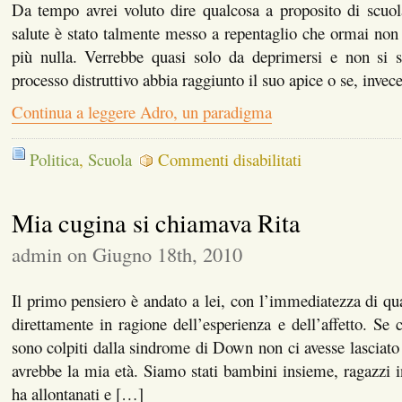
Da tempo avrei voluto dire qualcosa a proposito di scuol
salute è stato talmente messo a repentaglio che ormai non s
più nulla. Verrebbe quasi solo da deprimersi e non si 
processo distruttivo abbia raggiunto il suo apice o se, invec
Continua a leggere Adro, un paradigma
su
Politica
,
Scuola
Commenti disabilitati
Adro,
un
paradigma
Mia cugina si chiamava Rita
admin on Giugno 18th, 2010
Il primo pensiero è andato a lei, con l’immediatezza di qua
direttamente in ragione dell’esperienza e dell’affetto. Se 
sono colpiti dalla sindrome di Down non ci avesse lasciat
avrebbe la mia età. Siamo stati bambini insieme, ragazzi in
ha allontanati e […]