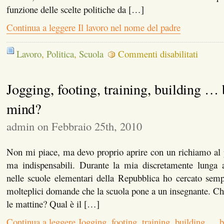
funzione delle scelte politiche da […]
Continua a leggere Il lavoro nel nome del padre
su
Lavoro
,
Politica
,
Scuola
Commenti disabilitati
Il
lavoro
nel
Jogging, footing, training, building …
nome
del
padre
mind?
admin on Febbraio 25th, 2010
Non mi piace, ma devo proprio aprire con un richiamo al 
ma indispensabili. Durante la mia discretamente lunga 
nelle scuole elementari della Repubblica ho cercato semp
molteplici domande che la scuola pone a un insegnante. Che 
le mattine? Qual è il […]
Continua a leggere Jogging, footing, training, building …